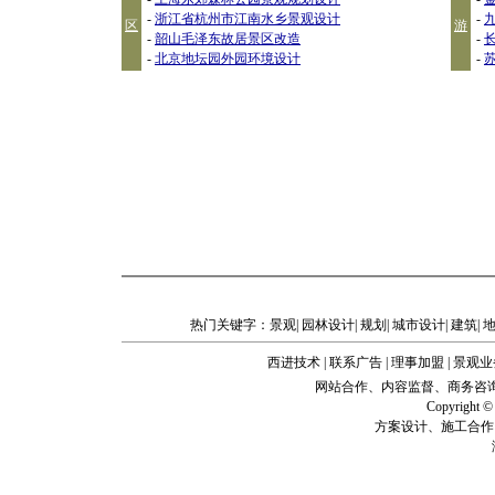
-
浙江省杭州市江南水乡景观设计
-
区
游
-
韶山毛泽东故居景区改造
-
-
北京地坛园外园环境设计
-
热门关键字：
景观
|
园林设计
|
规划
|
城市设计
|
建筑
|
西进技术
|
联系广告
|
理事加盟
|
景观业
网站合作、内容监督、商务咨询、企业建站
Copyright
方案设计、施工合作、技