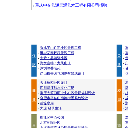
重庆中交艺通景观艺术工程有限公司招聘
●
-
香逸半山住宅小区景观工程
-
-
港城花园环境景观工程
-
住
公
-
大禾：品清湖小区
-
-
海文嘉德：龙凤山庄
-
区
共
-
深圳缇香名苑
-
-
昆山檀香园花园别墅景观设计
-
-
天津桥园公园设计
-
-
四川都江堰水文化广场
-
商
校
-
重庆大渡口商业中心区景观规划设计
-
-
合肥市马鞍山南路街景风貌设计
-
业
园
-
芭堤水岸
-
-
大连·经典生活
-
-
衢江区中心公园
-
-
北京朝阳公园
-
景
旅
-
上海东郊森林公园景观规划设计
-