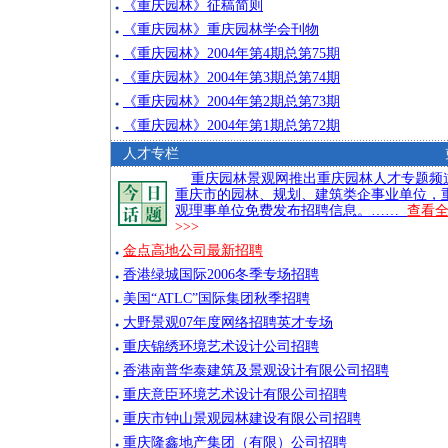
《重庆园林》征稿简则
●
《重庆园林》重庆园林学会刊物
●
《重庆园林》2004年第4期总第75期
●
《重庆园林》2004年第3期总第74期
●
《重庆园林》2004年第2期总第73期
●
《重庆园林》2004年第1期总第72期
●
人才专栏
重庆园林景观网推出重庆园林人才专题频
重庆市的园林、规划、建筑类企事业单位，
观理事单位免费发布招聘信息。……
查看
>>>
金点高地公司最新招聘
●
香港绿城国际2006冬季专场招聘
●
美国“ATLC”国际集团秋季招聘
●
大野景观07年度网络招聘英才专场
●
重庆锦绣环境艺术设计公司招聘
●
香港南普华泰建筑及景观设计有限公司招聘
●
重庆意臣环境艺术设计有限公司招聘
●
重庆市钟山景观园林建设有限公司招聘
●
重庆隆鑫地产集团（有限）公司招聘
●