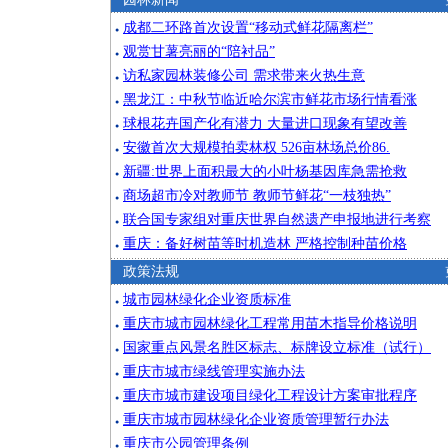
成都二环路首次设置“移动式鲜花隔离栏”
●
观赏甘薯亮丽的“陪衬品”
●
访私家园林装修公司 需求带来火热生意
●
黑龙江：中秋节临近哈尔滨市鲜花市场行情看涨
●
球根花卉国产化有潜力 大量进口现象有望改善
●
安徽首次大规模拍卖林权 526亩林场总价86.
●
新疆:世界上面积最大的小叶杨基因库急需抢救
●
商场超市冷对教师节 教师节鲜花“一枝独热”
●
联合国专家组对重庆世界自然遗产申报地进行考察
●
重庆：备好树苗等时机造林 严格控制种苗价格
●
政策法规
城市园林绿化企业资质标准
●
重庆市城市园林绿化工程常用苗木指导价格说明
●
国家重点风景名胜区标志、标牌设立标准（试行）
●
重庆市城市绿线管理实施办法
●
重庆市城市建设项目绿化工程设计方案审批程序
●
重庆市城市园林绿化企业资质管理暂行办法
●
重庆市公园管理条例
●