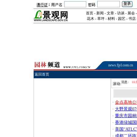
首页
-
新闻
-
文章
-
访谈
-
展会
花木
-
草坪
-
材料
-
园艺
-
书店
news.fjyl.com.cn
返回首页
最新消息:
10月17
滚动:
·
金点高地公
·
大野景观0
·
重庆市园林
·
香港绿城国
·
美国“ATL
·
成都二环路