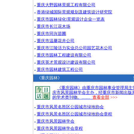
重庆大野园林景观工程有限公司
●
香港绿城国际景观规划及建筑设计研究院
●
重庆市园林绿化|景观设计企业一览表
●
重庆市长江花木场
●
重庆市同兴苗圃
●
重庆市温馨花卉公司
●
重庆市江陵活力实业总公司园艺花木公司
●
重庆市园林工程建设有限公司
●
重庆英才景观设计建设有限公司
●
重庆市园林建筑工程公司
●
《重庆园林》
《重庆园林》由重庆市园林事业管理局主
庆市风景园林学会主办，经重庆市新闻出版
的学术类刊物。……
查看全部
>>>
重庆市风景名胜区公园城市绿地协会
●
重庆市风景名胜区公园城市绿地协会章程
●
重庆市风景园林学会
●
重庆市风景园林学会章程
●