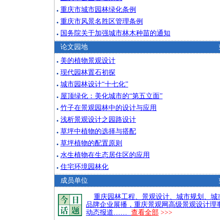
重庆市城市园林绿化条例
●
重庆市风景名胜区管理条例
●
国务院关于加强城市林木种苗的通知
●
论文园地
美的植物景观设计
●
现代园林置石初探
●
城市园林设计“十七化”
●
屋顶绿化：美化城市的“第五立面”
●
竹子在景观园林中的设计与应用
●
浅析景观设计之园路设计
●
草坪中植物的选择与搭配
●
草坪植物的配置原则
●
水生植物在生态居住区的应用
●
住宅环境园林化
●
成员单位
重庆园林工程、景观设计、城市规划、城
品牌企业展播，重庆景观网高级景观设计理
动态报道……
查看全部
>>>