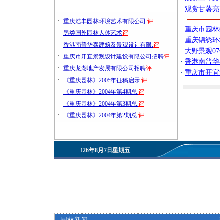
·
观赏甘薯亮
·
重庆浩丰园林环境艺术有限公司
评
·
重庆市园林
·
另类国外园林人体艺术
评
·
重庆锦绣环
·
香港南普华泰建筑及景观设计有限.
评
·
大野景观0
·
重庆市开宜景观设计建设有限公司招聘
评
·
香港南普华
·
重庆龙湖地产发展有限公司招聘
评
·
重庆市开宜
·
《重庆园林》2005年征稿启示
评
·
《重庆园林》2004年第4期总.
评
·
《重庆园林》2004年第3期总.
评
·
《重庆园林》2004年第2期总.
评
126年8月7日星期五
园林新闻