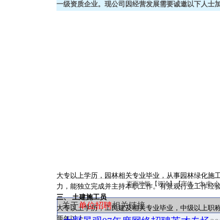
一级资质企业。现公司因经营发展需要诚邀以下人士
大专以上学历，园林相关专业毕业，从事园林绿化施
页面功能 【
评论
】【字体：
大
中
小
力，能独立完成并主持本职工作。有景观行业工作经
三、 土建施工员
关于
单位招聘
相关链接
大专以上学历，工民建及相关专业毕业，中级以上职
两年以上。