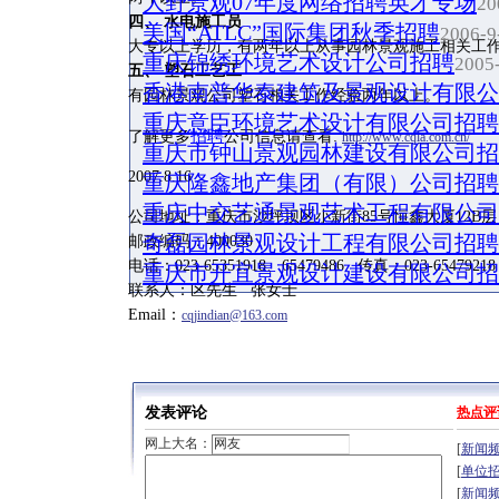
大野景观07年度网络招聘英才专场
20
四、 水电施工员
美国“ATLC”国际集团秋季招聘
2006-9
大专以上学历，有两年以上从事园林景观施工相关工作
重庆锦绣环境艺术设计公司招聘
2005-
五、 塑石工艺工
香港南普华泰建筑及景观设计有限公
有园林景观公司塑石相关工作经验两年以上。
重庆意臣环境艺术设计有限公司招聘
招聘
了解更多
公司信息请查看:
http://www.cqla.com.cn/
重庆市钟山景观园林建设有限公司招
2007.8.16
重庆隆鑫地产集团（有限）公司招聘
重庆中交艺通景观艺术工程有限公司
公司地址：重庆市沙坪坝区小新街85号恒鑫大厦12B层
奇磊园林景观设计工程有限公司招聘
邮政编码：400030
电话：023-65351918、65479486 传真：023-65479218
重庆市开宜景观设计建设有限公司招
联系人：区先生 张女士
Email：
cqjindian@163.com
发表评论
热点评
网上大名：
[
新闻
[
单位
[
新闻