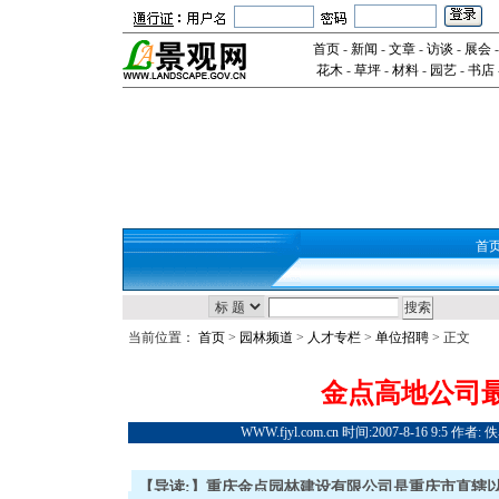
首页
-
新闻
-
文章
-
访谈
-
展会
花木
-
草坪
-
材料
-
园艺
-
书店
首
当前位置：
首页
>
园林频道
>
人才专栏
>
单位招聘
> 正文
金点高地公司
WWW.fjyl.com.cn 时间:2007-8-16 9:5 
【导读:】重庆金点园林建设有限公司是重庆市直辖