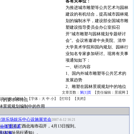
各有关单位：
为推进城市雕塑等公共艺术与园林
建设的有机结合，提高城市园林规
划的编制水平，建设部全国城市雕
塑建设指导委员会办公室拟召
开“城市雕塑与园林规划专题研讨
会”。会议将邀请中央美院、清华
大学美术学院和国内规划、园林行
业知名专家参加研讨。现将有关事
项通知如下：
一、研讨内容
1、国内外城市雕塑等公共艺术的
发展趋势
2、雕塑在园林景观规划中的地位
文章页数：
第[1]页
【责任编辑：景观网 】
页面功能 【
评论
】【字体：
大
中
小
】【
打印
】 【
关闭
】
计的要求和特点
林景观规划编制中的作用
园/游乐场娱乐中心设施展览会
2007-6-12 16:21
4日—17日在广西北海市召开，4月13日报到。
会隆重开幕
2006-9-29 9:16
具体地址另行通知）。
日开幕
2006-9-21 9:0