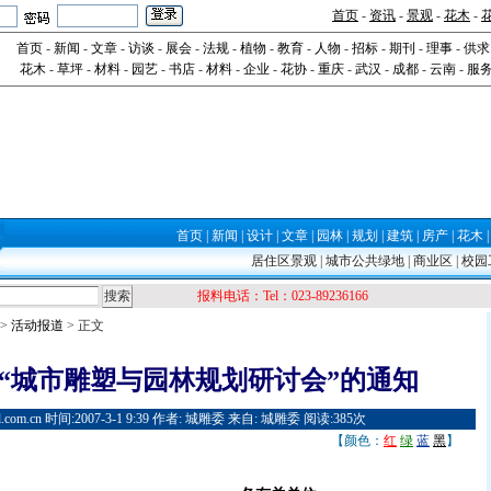
首页
-
资讯
-
景观
-
花木
-
首页
-
新闻
-
文章
-
访谈
-
展会
-
法规
-
植物
-
教育
-
人物
-
招标
-
期刊
-
理事
-
供求
花木
-
草坪
-
材料
-
园艺
-
书店
-
材料
-
企业
-
花协
-
重庆
-
武汉
-
成都
-
云南
-
服
首页
|
新闻
|
设计
|
文章
|
园林
|
规划
|
建筑
|
房产
|
花木
居住区景观
|
城市公共绿地
|
商业区
|
校园
报料电话：Tel：023-89236166
>
活动报道
> 正文
“城市雕塑与园林规划研讨会”的通知
l.com.cn 时间:2007-3-1 9:39 作者: 城雕委 来自: 城雕委 阅读:385次
【颜色：
红
绿
蓝
黑
】