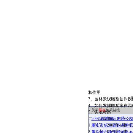
和作用
3、园林景观雕塑创作设
4、如何发挥雕塑家在园
关于
展会
相关链接
5、实地考察
二、会议时间、地点
2007深圳国际主题公
1、时间：2007年4月1
重庆市第三届花卉博览
2、地点：广西北海市（
重庆城市建设博览会今