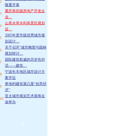
2
隆重开幕
重庆第四届房地产开发企
3
业…
山美水库水利风景区规划
4
设…
2005年度市级优秀城市规
5
划设计…
关于召开“城市雕塑与园林
6
规划研讨…
国际建筑权威的历史性对
7
话——建筑…
宁波长丰地区城市设计方
8
案开征
奥地利建筑展凸显“创意经
9
济”
亚太城市规划艺术展将在
10
渝举办