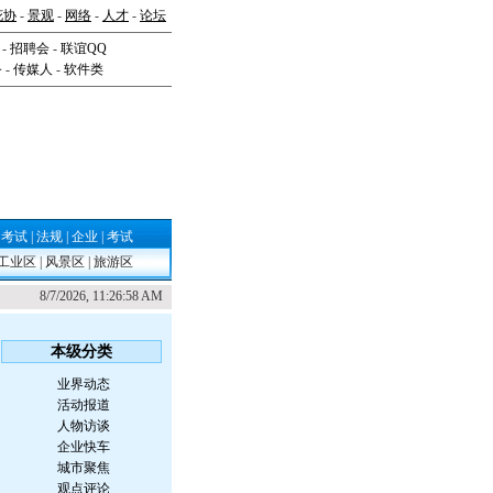
花协
-
景观
-
网络
-
人才
-
论坛
-
招聘会
-
联谊QQ
务
-
传媒人
-
软件类
|
考试
|
法规
|
企业
|
考试
工业区
|
风景区
|
旅游区
8/7/2026, 11:26:58 AM
本级分类
业界动态
活动报道
人物访谈
企业快车
城市聚焦
观点评论