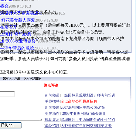
盛会
2006-9-13 10:3
行业的有关领导和专业技术人员。
筑设计大奖赛圆满成功
2006-9-12 10:5
展 鲜花美食惹人喜爱
2006-9-12 9:38
察费共计人民币2680元（需单间每天加100元）。以上费用可提前汇款
日在京召开
2006-9-10 10:42
明“城雕规划会议费”。会务工作委托北海会务中心负责。
上玩转“奇思妙想”
2006-9-7 10:42
愿参加由北海会务中心组织的赴越南下龙湾景区考察（须自带因私护
“2006农业博览会”
2006-9-7 10:22
理。
—浮华背后的尴尬
2006-8-30 10:45
专题研究、探索城市雕塑与园林规划的重要学术交流活动，请按要求选
游旺季，参会人员请于3月30日前将“参会人员回执表”传真至全国城雕
里河路13号中国建筑文化中心610室。
88082256、88082006
热点评论
com
[
新闻频道
]
一级园林景观规划设计师考前培训
、于江
[
单位招聘
]
金点高地公司最新招聘
[
新闻频道
]
2007深圳国际主题公园/游乐
[
业界动态
]
“2007年亚洲房地产峰会暨亚
[
规划展示
]
绿城国际：中西间抓住的个性特点
[
单位招聘
]
大野景观07年度网络招聘英才专