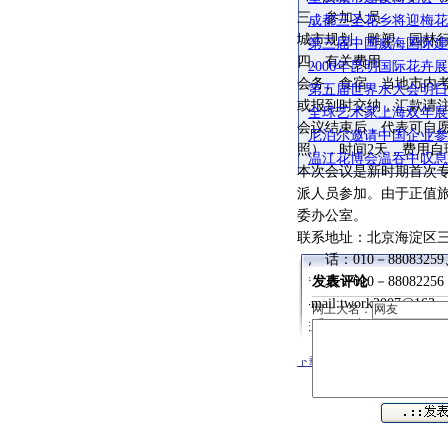
三、参加人员
成都三圣花乡将迎梅花
城市规划、雕塑、园林
第三届中国威海国际建
四、有关费用
2006年昆明国际花卉
会务、食宿、当地市内考
第五届世界水大会明
或报到时交纳，汇款请注
全球艺术家上海双年展
会议结束后，代表可自
尼泊尔邀请中国企业参加
照），时间2天，费用自
温江花博会温吞中叹息
本次会议是新时期首次
派人员参加。由于正值旅
委办公室。
联系地址：北京海淀区三
电 话：010－88083259、
传 真：010－88082256
发表评论
E-mail:twork2007@163.
网上大名：
联系人：唐可意、张冉
下载word文件 点击下载