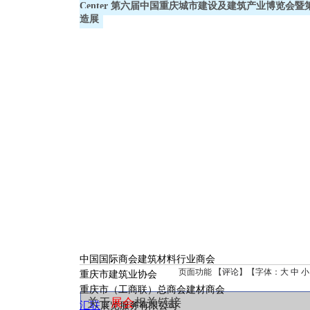
Center 第六届中国重庆城市建设及建筑产业博览
造展
中国国际商会建筑材料行业商会
页面功能 【
评论
】【字体：
大
中
小
重庆市建筑业协会
重庆市（工商联）总商会建材商会
关于
展会
相关链接
汇联
展览服务有限公司