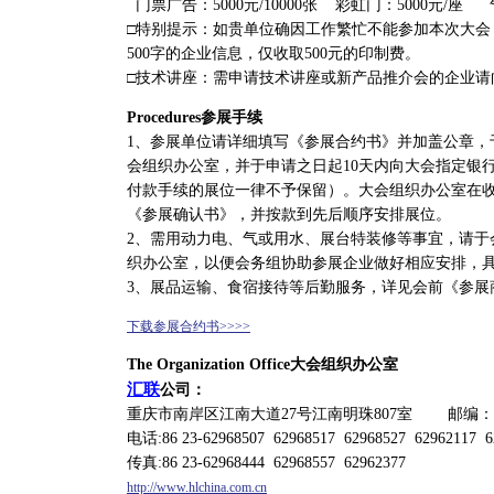
门票广告：5000元/10000张 彩虹门：5000元/座 
□特别提示：如贵单位确因工作繁忙不能参加本次大会
500字的企业信息，仅收取500元的印制费。
□技术讲座：需申请技术讲座或新产品推介会的企业请
Procedures参展手续
1、参展单位请详细填写《参展合约书》并加盖公章，于2
会组织办公室，并于申请之日起10天内向大会指定银
付款手续的展位一律不予保留）。大会组织办公室在
《参展确认书》，并按款到先后顺序安排展位。
2、需用动力电、气或用水、展台特装修等事宜，请于
织办公室，以便会务组协助参展企业做好相应安排，
3、展品运输、食宿接待等后勤服务，详见会前《参展
下载参展合约书>>>>
The Organization Office大会组织办公室
汇联
公司：
重庆市南岸区江南大道27号江南明珠807室 邮编：40
电话:86 23-62968507 62968517 62968527 62962117 6
传真:86 23-62968444 62968557 62962377
http://www.hlchina.com.cn