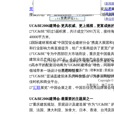
媒体支持：
[
新闻
景观网
中国设计
人才
[
业界
景观中国
网联 中国建筑景观
[
规划
搜狐房地产网 成都园林网 《中国园林》 《现代园
[
单位
UC&BE2006建博会-更具权威、更上规模，更富成效
□“UC&BE”经过5届积累，共计成交75091万元，接
40000平方米。
□国际建材展权威“中国贸促会建材分会”携庞大展团和参
和行业影响力将直接提升，给广大客商提供了更宽广
□“UC&BE”专为中西部巨大市场而设，重庆是中国最
建筑业总产值745.3亿元，今后5年房地产业共有3000
热门关键字：
景观
|
园林设计
|
规划
|
城市设计
|
建筑
|
□高水平的配套活动将为“UC&BE建博会”增色，同
西进技术
|
联系广告
|
理事加盟
|
景观业
领域带来一场设计创意思维盛宴。
网站合作、内容监督、商务咨询、企业建站
□“UC&BE”是涵盖建筑体系的科技盛会，为参展商
Copyright
佳时机和商业平台。
方案设计、施工合作、技
汇联
□“
展览”-中国会展之星，中国百佳优秀品牌展会缔
UC&BE2006建博会-最重要的主题展之一
□“重庆建筑规划、景观设计及建造展”作为“UC&BE
国、法国、澳大利亚、加拿大、日本、香港、台湾及