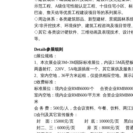
示范工程、A级住宅性能认定工程、十佳住宅小区、
巴渝、詹天佑等优质工程建设项目等的系列展示。
◇周边体系：各类建筑部品、新型建材、景观园林系统
灾/非开挖技术、环境保护、建筑工程咨询及项目管理
◇其它:各类设计硬软件、三维动画及表现技术、设计
等。
Details参展细则
□展位规格：
1、本次展会设3M×3M国际标准展位，内设2.5M高
两盏射灯、220V、5A电源插座一个。其它展俱及服
2、室内空地，36平方米起租，仅提供相应空地。展
□收费标准：
标准展位：境内企业RMB6000/个 合资企业RMB8000
室内空地：境内企业RMB600/平方米 合资企业RMB800
米
会 务 费：500元/人，含会议资料、午餐、饮料、两
□会刊及其它宣传服务：
封 面：15000元/页 封 底：10000元/页 黑白内
封二、三：6000元/页 扉 页：8000元/页 普通彩