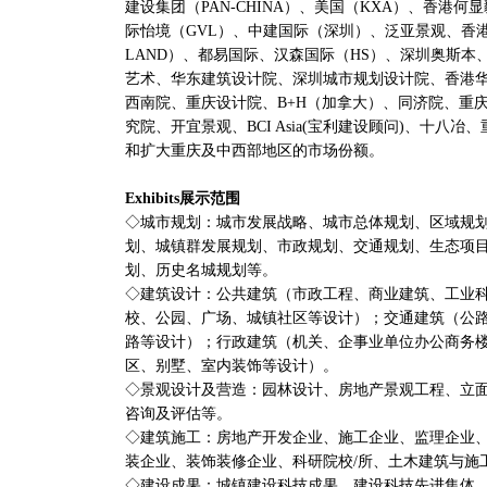
建设集团（PAN-CHINA）、美国（KXA）、香港何显
际怡境（GVL）、中建国际（深圳）、泛亚景观、香港
LAND）、都易国际、汉森国际（HS）、深圳奥斯本
艺术、华东建筑设计院、深圳城市规划设计院、香港
西南院、重庆设计院、B+H（加拿大）、同济院、重
究院、开宜景观、BCI Asia(宝利建设顾问)、十八冶
和扩大重庆及中西部地区的市场份额。
Exhibits展示范围
◇城市规划：城市发展战略、城市总体规划、区域规
划、城镇群发展规划、市政规划、交通规划、生态项
划、历史名城规划等。
◇建筑设计：公共建筑（市政工程、商业建筑、工业
校、公园、广场、城镇社区等设计）；交通建筑（公
路等设计）；行政建筑（机关、企事业单位办公商务
区、别墅、室内装饰等设计）。
◇景观设计及营造：园林设计、房地产景观工程、立
咨询及评估等。
◇建筑施工：房地产开发企业、施工企业、监理企业
装企业、装饰装修企业、科研院校/所、土木建筑与施
◇建设成果：城镇建设科技成果、建设科技先进集体