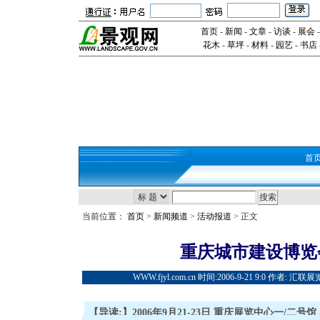
首页
-
新闻
-
文章
-
访谈
-
展会
花木
-
草坪
-
材料
-
园艺
-
书店
首
当前位置：
首页
>
新闻频道
>
活动报道
> 正文
重庆城市建设博览
WWW.fjyl.com.cn 时间:2006-9-21 9:0 作者:
【导读:】2006年9月21-23日 重庆展览中心一/二号馆 Sep. 21-