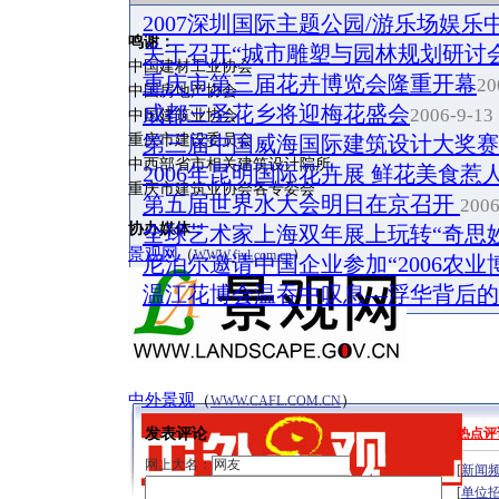
2007深圳国际主题公园/游乐场娱
鸣谢：
关于召开“城市雕塑与园林规划研讨
中国建材工业协会
重庆市第三届花卉博览会隆重开幕
20
中国房地产协会
成都三圣花乡将迎梅花盛会
2006-9-13 
中国建筑业协会
重庆市建设委员会
第三届中国威海国际建筑设计大奖赛
中西部省市相关建筑设计院所
2006年昆明国际花卉展 鲜花美食惹
重庆市建筑业协会各专委会
第五届世界水大会明日在京召开
2006
协办媒体：
全球艺术家上海双年展上玩转“奇思
景观网
（
）
WWW.fjyl.com.cn
尼泊尔邀请中国企业参加“2006农业
温江花博会温吞中叹息—浮华背后的
中外景观
（
）
WWW.CAFL.COM.CN
发表评论
热点评
网上大名：
[
新闻
[
单位