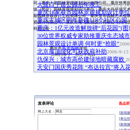
司、重庆人和园林景观规划设计有限公司、重庆悠秀
大渡口千亩公园后年竣工
2006-11-2 14
级（暂定）园林景观规划设计单位；重庆大鸟环境艺
重庆18家获市园林景观规划设计单
斯园林景观设计工程有限公司、重庆景帝园林艺术有
重庆主城区明年新建118个社区公园
2
观设计有限公司、重庆市瑞飞景观设计有限公司为丙
重庆：1亿元改造解放碑“后花园”(图
特此公告
30位世界权威专家助推重庆生态城
园林景观设计单调 何时更“抢眼”
2006
风景园林
重庆市
学会
北京屋顶绿化可获政府补助
2006-9-13 
二00六年十一月二十九日
仇保兴：城市高价建绿地暗藏腐败
2
天安门国庆秀花阵 “布达拉宫”将入
发表评论
热点评
网上大名：
[
新闻
[
单位
[
新闻