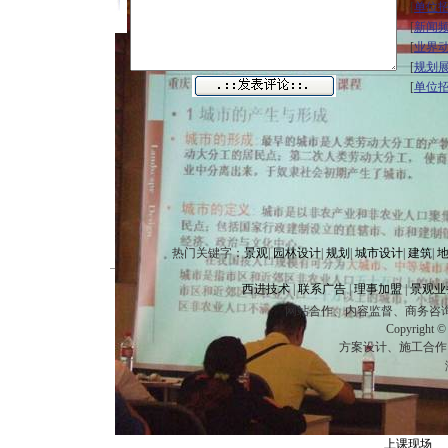
[
单位
[
新闻
[
业界
[
规划
[
单位
热门关键字：
景观
|
园林设计
|
规划
|
城市设计
|
建筑
|
西进技术
|
联系广告
|
理事加盟
|
景观业
网站合作、内容监督、商务咨询、企业建站
Copyright
方案设计、施工合作、技
上课现场