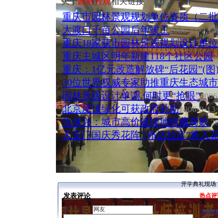
关于
园林景观
相关链接
重庆市园林景观规划单位资质（二批
大渡口千亩公园后年竣工
2006-11-2 14
重庆18家获市园林景观规划设计单
重庆主城区明年新建118个社区公园
2
重庆：1亿元改造解放碑“后花园”(图
30位世界权威专家助推重庆生态城
园林景观设计单调 何时更“抢眼”
2006
北京屋顶绿化可获政府补助
2006-9-13 
仇保兴：城市高价建绿地暗藏腐败
2
天安门国庆秀花阵 “布达拉宫”将入
开学典礼现场
发表评论
热点评
网上大名：
[
新闻