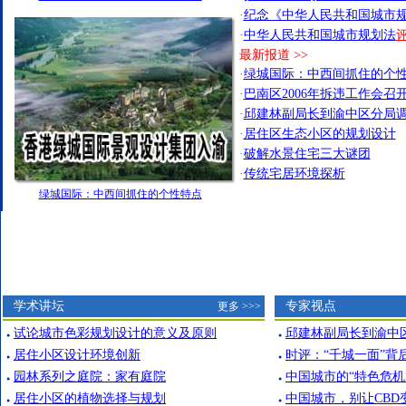
·
纪念《中华人民共和国城市规
·
中华人民共和国城市规划法
最新报道 >>
·
绿城国际：中西间抓住的个
·
巴南区2006年拆违工作会召
·
邱建林副局长到渝中区分局
·
居住区生态小区的规划设计
·
破解水景住宅三大谜团
·
传统宅居环境探析
绿城国际：中西间抓住的个性特点
学术讲坛
专家视点
更多 >>>
试论城市色彩规划设计的意义及原则
邱建林副局长到渝中
●
●
居住小区设计环境创新
时评：“千城一面”背
●
●
园林系列之庭院：家有庭院
中国城市的“特色危机
●
●
居住小区的植物选择与规划
中国城市，别让CBD
●
●