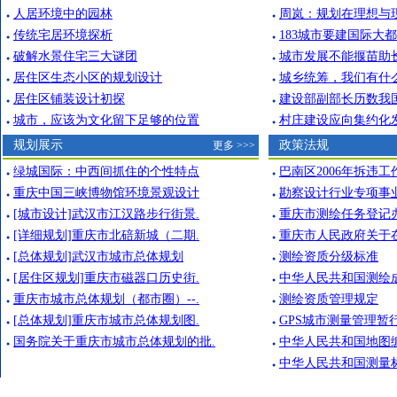
人居环境中的园林
周岚：规划在理想与
●
●
传统宅居环境探析
183城市要建国际大都
●
●
破解水景住宅三大谜团
城市发展不能揠苗助
●
●
居住区生态小区的规划设计
城乡统筹，我们有什
●
●
居住区铺装设计初探
建设部副部长历数我
●
●
城市，应该为文化留下足够的位置
村庄建设应向集约化
●
●
规划展示
政策法规
更多 >>>
绿城国际：中西间抓住的个性特点
巴南区2006年拆违
●
●
重庆中国三峡博物馆环境景观设计
勘察设计行业专项事
●
●
[城市设计]武汉市江汉路步行街景.
重庆市测绘任务登记
●
●
[详细规划]重庆市北碚新城（二期.
重庆市人民政府关于
●
●
[总体规划]武汉市城市总体规划
测绘资质分级标准
●
●
[居住区规划]重庆市磁器口历史街.
中华人民共和国测绘
●
●
重庆市城市总体规划（都市圈）--.
测绘资质管理规定
●
●
[总体规划]重庆市城市总体规划图.
GPS城市测量管理暂
●
●
国务院关于重庆市城市总体规划的批.
中华人民共和国地图
●
●
中华人民共和国测量
●