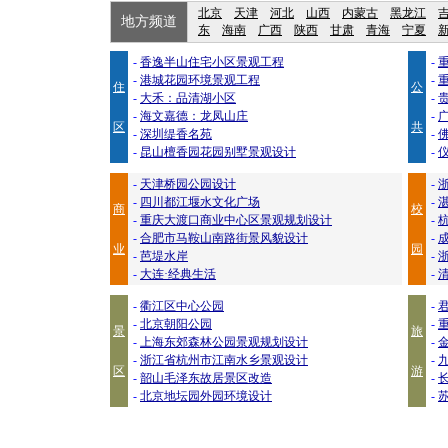
北京
天津
河北
山西
内蒙古
黑龙江
地方频道
东
海南
广西
陕西
甘肃
青海
宁夏
-
香逸半山住宅小区景观工程
-
-
港城花园环境景观工程
-
住
公
-
大禾：品清湖小区
-
-
海文嘉德：龙凤山庄
-
区
共
-
深圳缇香名苑
-
-
昆山檀香园花园别墅景观设计
-
-
天津桥园公园设计
-
-
四川都江堰水文化广场
-
商
校
-
重庆大渡口商业中心区景观规划设计
-
-
合肥市马鞍山南路街景风貌设计
-
业
园
-
芭堤水岸
-
-
大连·经典生活
-
-
衢江区中心公园
-
-
北京朝阳公园
-
景
旅
-
上海东郊森林公园景观规划设计
-
-
浙江省杭州市江南水乡景观设计
-
区
游
-
韶山毛泽东故居景区改造
-
-
北京地坛园外园环境设计
-