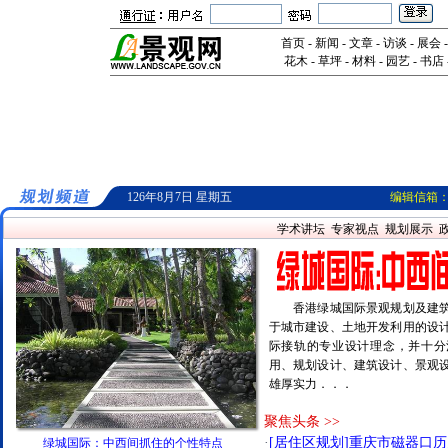
首页
-
新闻
-
文章
-
访谈
-
展会
花木
-
草坪
-
材料
-
园艺
-
书店
126年8月7日 星期五
编辑信箱
学术讲坛
专家视点
规划展示
香港绿城国际景观规划及建筑
于城市建设、土地开发利用的设
际接轨的专业设计理念，并十分
用、规划设计、建筑设计、景观
雄厚实力．．．
聚焦头条 >>
·
[居住区规划]重庆市磁器口历
绿城国际：中西间抓住的个性特点