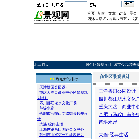
首页
-
新闻
-
文章
-
访谈
-
展会
花木
-
草坪
-
材料
-
园艺
-
书店
返回首页
居住区景观设计
城市公共绿地
=
商业区景观设计
=
热点新闻排行
·
天津桥园公园设计
天津桥园公园设计
·
·
重庆大渡口商业中心区景观规
划设计
四川都江堰水文化
·
·
四川都江堰水文化广场
重庆大渡口商业中
·
·
芭堤水岸
·
合肥市马鞍山南路街景风貌设
合肥市马鞍山南路
·
计
芭堤水岸
·
·
大连·经典生活
·
上海世茂佘山国际会议中心
大连·经典生活
·
苏州东山宾馆三期环境设计
·