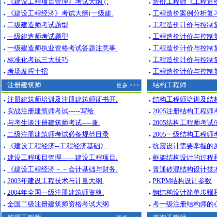
《建设工程项目管理》考试大纲 (.
造价工程师《工程造价
●
●
《建设工程经济》考试大纲(一级建.
工程造价案例分析复
●
●
二级建造师考试题型
工程造价计价与控制
●
●
一级建造师考试题型
工程造价计价与控制
●
●
一级建造师执业资格考试答题注意事.
工程造价计价与控制
●
●
标准化考试三大技巧
工程造价计价与控制
●
●
考场发挥十招
工程造价计价与控制
●
●
注册建筑师
结构工程师
更多 >>>
注册建筑师培训及注册建筑师证书开.
结构工程师培训及结
●
●
实战注册建筑师考试-----写给.
2005注册结构工程师
●
●
与考生谈注册建筑师考试----兼.
2005结构工程师考试
●
●
二级注册建筑师考试必备规范目录
2005一级结构工程师
●
●
《建设工程经济--工程经济基础》.
抗震设计需要掌握的
●
●
建设工程项目管理——建设工程项目.
框架结构设计的过程
●
●
《建设工程经济－－会计基础与财务.
普通砖混结构设计技
●
●
2003年建设工程技术与计量大纲.
PKPM结构设计参数
●
●
2004年全国一级注册建筑师资格.
钢结构设计简单步骤
●
●
全国二级注册建筑师资格考试大纲
考一级注册结构师的
●
●