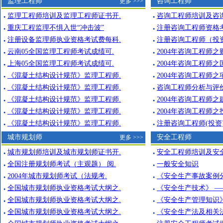
监理工程师
咨询工程师
更多 >>>
监理工程师培训及监理工程师证书开.
咨询工程师培训及咨
●
●
重庆工程监理不惧入世“冲击波”
注册咨询工程师资格
●
●
注册设备监理师执业资格考试费每科.
注册咨询工程师（投
●
●
云南05全国监理工程师考试成绩可.
2004年咨询工程师之
●
●
上海05全国监理工程师考试成绩可.
2004年咨询工程师之
●
●
《混凝土结构设计规范》监理工程师.
2004年咨询工程师之
●
●
《混凝土结构设计规范》监理工程师.
咨询工程师分析与评价
●
●
《混凝土结构设计规范》监理工程师.
2004年咨询工程师之
●
●
《混凝土结构设计规范》监理工程师.
2004年咨询工程师之
●
●
《混凝土结构设计规范》监理工程师.
注册咨询工程师(投资
●
●
城市规划师
安全工程师
更多 >>>
城市规划师培训及城市规划师证书开.
安全工程师培训及安
●
●
全国注册规划师考试（主观题） 阅.
一般安全知识
●
●
2004年城市规划师考试（法规考.
《安全生产事故案例
●
●
全国城市规划师执业资格考试大纲之.
《安全生产技术》 —
●
●
全国城市规划师执业资格考试大纲之.
《安全生产管理知识》
●
●
全国城市规划师执业资格考试大纲之.
《安全生产法及相关法
●
●