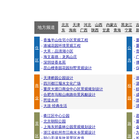
北京
天津
河北
山西
内蒙古
黑龙江
地方频道
东
海南
广西
陕西
甘肃
青海
宁夏
-
香逸半山住宅小区景观工程
-
-
港城花园环境景观工程
-
住
公
-
大禾：品清湖小区
-
-
海文嘉德：龙凤山庄
-
区
共
-
深圳缇香名苑
-
-
昆山檀香园花园别墅景观设计
-
-
天津桥园公园设计
-
-
四川都江堰水文化广场
-
商
校
-
重庆大渡口商业中心区景观规划设计
-
-
合肥市马鞍山南路街景风貌设计
-
业
园
-
芭堤水岸
-
-
大连·经典生活
-
-
衢江区中心公园
-
-
北京朝阳公园
-
景
旅
-
上海东郊森林公园景观规划设计
-
-
浙江省杭州市江南水乡景观设计
-
区
游
-
韶山毛泽东故居景区改造
-