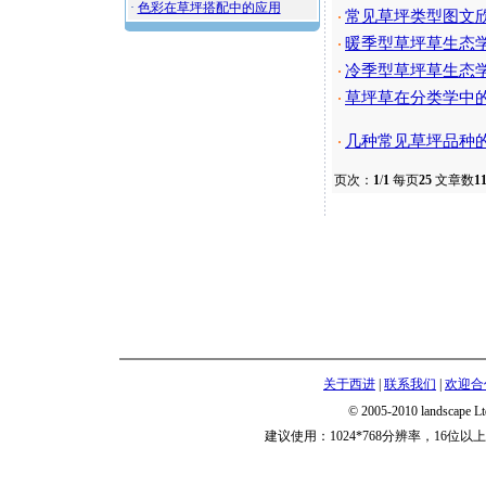
·
色彩在草坪搭配中的应用
常见草坪类型图文
·
暖季型草坪草生态
·
冷季型草坪草生态
·
草坪草在分类学中
·
几种常见草坪品种
·
页次：
1
/
1
每页
25
文章数
1
关于西进
|
联系我们
|
欢迎合
© 2005-2010 landscape
建议使用：1024*768分辨率，16位以上