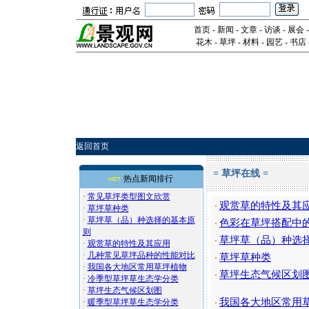
首页
-
新闻
-
文章
-
访谈
-
展会
花木
-
草坪
-
材料
-
园艺
-
书店
返回首页
=
草坪在线
=
热点新闻排行
·
常见草坪类型图文欣赏
观赏草的特性及其
·
·
草坪草种类
·
草坪草（品）种选择的基本原
色彩在草坪搭配中
·
则
草坪草（品）种选
·
·
观赏草的特性及其应用
·
几种常见草坪品种的性能对比
草坪草种类
·
·
我国各大地区常用草坪植物
草坪生态气候区划
·
·
冷季型草坪草生态学分类
·
草坪生态气候区划图
我国各大地区常用
·
暖季型草坪草生态学分类
·