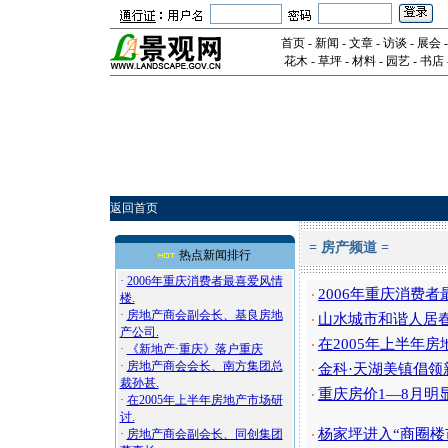
首页
-
新闻
-
文章
-
访谈
-
展会
花木
-
草坪
-
材料
-
园艺
-
书店
返回首页
=
房产频道
=
热点新闻排行
·
2006年重庆消费者最喜爱风情
2006年重庆消费者
·
楼.
·
房地产商会副会长、基良房地
山水城市和谐人居
·
产公司.
在2005年上半年房
·
·
《新地产·重庆》落户重庆
·
房地产商会会长、南方集团总
金科·天湖美镇倡领
·
裁孙甚.
重庆房价1—8月明
·
·
在2005年上半年房地产市场研
讨.
杨家坪进入“商圈楼
·
房地产商会副会长、同创集团
·