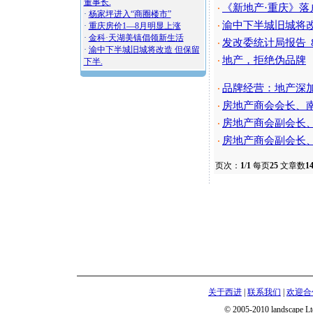
董事长.
《新地产·重庆》落
·
·
杨家坪进入“商圈楼市”
渝中下半城旧城将改
·
重庆房价1—8月明显上涨
·
·
金科·天湖美镇倡领新生活
发改委统计局报告 
·
·
渝中下半城旧城将改造 但保留
地产，拒绝伪品牌
·
下半.
品牌经营：地产深
·
房地产商会会长、南
·
房地产商会副会长、
·
房地产商会副会长、
·
页次：
1
/
1
每页
25
文章数
1
关于西进
|
联系我们
|
欢迎合
© 2005-2010 landscape